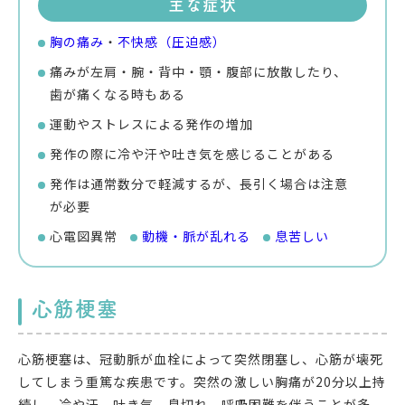
主な症状
胸の痛み
・
不快感（圧迫感）
痛みが左肩・腕・背中・顎・腹部に放散したり、
歯が痛くなる時もある
運動やストレスによる発作の増加
発作の際に冷や汗や吐き気を感じることがある
発作は通常数分で軽減するが、長引く場合は注意
が必要
心電図異常
動機・脈が乱れる
息苦しい
心筋梗塞
心筋梗塞は、冠動脈が血栓によって突然閉塞し、心筋が壊死
してしまう重篤な疾患です。突然の激しい胸痛が20分以上持
続し、冷や汗、吐き気、息切れ、呼吸困難を伴うことが多