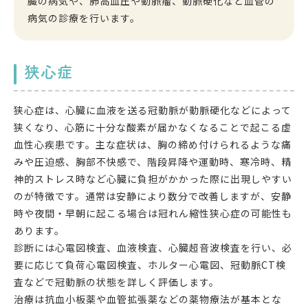
臓の病気や、
肺高血圧や動脈瘤、動脈硬化など血管の
病気の診療を行います。
狭心症
狭心症は、心臓に血液を送る冠動脈が動脈硬化などによって
狭くなり、心筋に十分な酸素が届かなくなることで起こる虚
血性心疾患です。主な症状は、胸の締め付けられるような痛
みや圧迫感、胸部不快感で、階段昇降や運動時、寒冷時、精
神的ストレス時など心臓に負担がかかった際に出現しやすい
のが特徴です。通常は安静により数分で改善しますが、安静
時や夜間・早朝に起こる場合は冠れん縮性狭心症の可能性も
あります。
診断には心電図検査、血液検査、心臓超音波検査を行い、必
要に応じて負荷心電図検査、ホルター心電図、冠動脈CT検
査などで冠動脈の状態を詳しく評価します。
治療は抗血小板薬や血管拡張薬などの薬物療法が基本とな