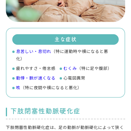
主な症状
息苦しい・息切れ
（特に運動時や横になると悪
化）
疲れやすさ・倦怠感
むくみ
（特に足や腹部）
動悸・脈が速くなる
心電図異常
咳
（特に夜間や横になると悪化）
下肢閉塞性動脈硬化症
下肢閉塞性動脈硬化症は、足の動脈が動脈硬化によって狭く