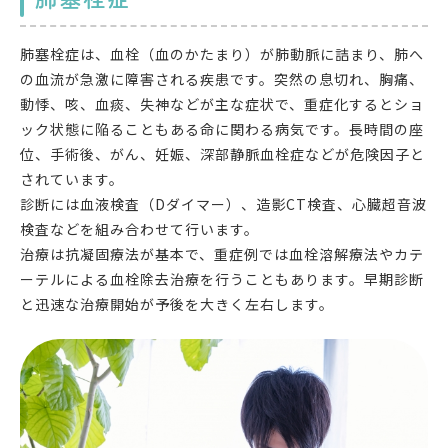
肺塞栓症は、血栓（血のかたまり）が肺動脈に詰まり、肺へ
の血流が急激に障害される疾患です。突然の息切れ、胸痛、
動悸、咳、血痰、失神などが主な症状で、重症化するとショ
ック状態に陥ることもある命に関わる病気です。長時間の座
位、手術後、がん、妊娠、深部静脈血栓症などが危険因子と
されています。
診断には血液検査（Dダイマー）、造影CT検査、心臓超音波
検査などを組み合わせて行います。
治療は抗凝固療法が基本で、重症例では血栓溶解療法やカテ
ーテルによる血栓除去治療を行うこともあります。早期診断
と迅速な治療開始が予後を大きく左右します。