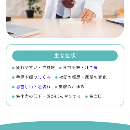
主な症状
疲れやすい・倦怠感
食欲不振・
吐き気
手足や顔の
むくみ
夜間の頻尿・尿量の変化
息苦しい・息切れ
皮膚のかゆみ
集中力の低下・頭がぼんやりする
高血圧