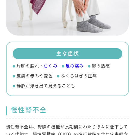
主な症状
片脚の腫れ・
むくみ
足の痛み
脚の熱感
皮膚の赤みや変色
ふくらはぎの圧痛
静脈が浮き出て見えることも
慢性腎不全
慢性腎不全は、腎臓の機能が長期間にわたり徐々に低下して
いく状態で、慢性腎臓病（CKD）の進行段階を含む疾患概念