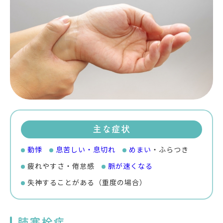
主な症状
動悸
息苦しい・息切れ
めまい
・ふらつき
疲れやすさ・倦怠感
脈が速くなる
失神することがある（重度の場合）
肺塞栓症