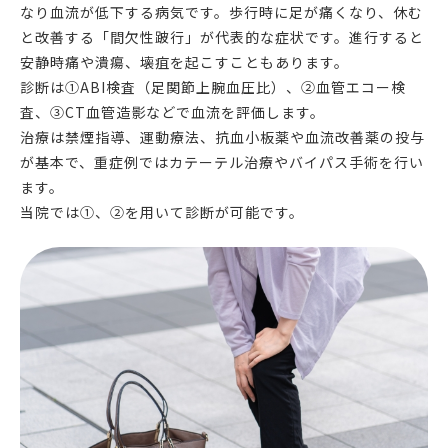
なり血流が低下する病気です。歩行時に足が痛くなり、休む
と改善する「間欠性跛行」が代表的な症状です。進行すると
安静時痛や潰瘍、壊疽を起こすこともあります。
診断は①ABI検査（足関節上腕血圧比）、②血管エコー検
査、③CT血管造影などで血流を評価します。
治療は禁煙指導、運動療法、抗血小板薬や血流改善薬の投与
が基本で、重症例ではカテーテル治療やバイパス手術を行い
ます。
当院では①、②を用いて診断が可能です。