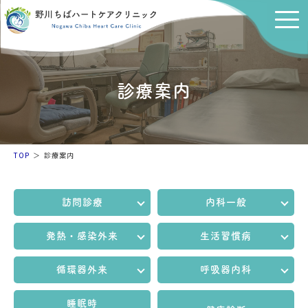
診療案内
TOP
診療案内
訪問診療
内科一般
発熱・感染外来
生活習慣病
循環器外来
呼吸器内科
睡眠時